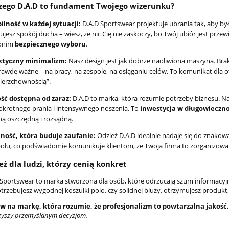
zego D.A.D to fundament Twojego wizerunku?
ilność w każdej sytuacji:
D.A.D Sportswear projektuje ubrania tak, aby by
ujesz spokój ducha – wiesz, że nic Cię nie zaskoczy, bo Twój ubiór jest prz
onim
bezpiecznego wyboru
.
ktyczny minimalizm:
Nasz design jest jak dobrze naoliwiona maszyna. Br
awdę ważne – na pracy, na zespole, na osiąganiu celów. To komunikat dla oto
ierzchownością”.
ość dostępna od zaraz:
D.A.D to marka, która rozumie potrzeby biznesu. N
okrotnego prania i intensywnego noszenia. To
inwestycja w długowieczn
ą oszczędną i rozsądną.
jność, która buduje zaufanie:
Odzież D.A.D idealnie nadaje się do znakowa
ołu, co podświadomie komunikuje klientom, że Twoja firma to zorganizowan
eż dla ludzi, którzy cenią konkret
 Sportswear to marka stworzona dla osób, które odrzucają szum informacyjn
trzebujesz wygodnej koszulki polo, czy solidnej bluzy, otrzymujesz produkt,
w na markę, która rozumie, że profesjonalizm to powtarzalna jakość.
zyszy przemyślanym decyzjom.