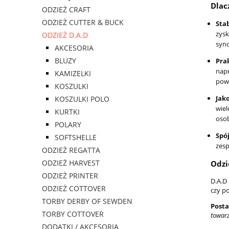
Dlac
ODZIEŻ CRAFT
ODZIEŻ CUTTER & BUCK
Stab
zysk
ODZIEŻ D.A.D
syn
AKCESORIA
BLUZY
Pra
napr
KAMIZELKI
pow
KOSZULKI
Jak
KOSZULKI POLO
wiel
KURTKI
osob
POLARY
Spó
SOFTSHELLE
zesp
ODZIEŻ REGATTA
ODZIEŻ HARVEST
Odzi
ODZIEŻ PRINTER
D.A.D
ODZIEŻ COTTOVER
czy po
TORBY DERBY OF SEWDEN
Posta
TORBY COTTOVER
towar
DODATKI / AKCESORIA