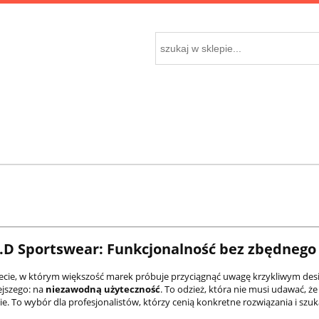
.D Sportswear: Funkcjonalność bez zbędneg
ecie, w którym większość marek próbuje przyciągnąć uwagę krzykliwym de
ejszego: na
niezawodną użyteczność
. To odzież, która nie musi udawać, ż
e. To wybór dla profesjonalistów, którzy cenią konkretne rozwiązania i szuka