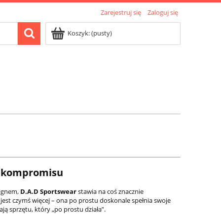
Zarejestruj się
Zaloguj się
Koszyk:
(pusty)
o kompromisu
signem,
D.A.D Sportswear
stawia na coś znacznie
e jest czymś więcej – ona po prostu doskonale spełnia swoje
ją sprzętu, który „po prostu działa”.