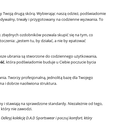
ły Twoją drugą skórą. Wybierając naszą odzież, podświadomie
ewidywalny, trwały i przygotowany na codzienne wyzwania. To
ak zbędnych ozdobników pozwala skupić się na tym, co
czenia: „jestem tu, by działać, a nie by epatować
asze ubrania są stworzone do codziennego użytkowania,
ość
, która podświadomie buduje u Ciebie poczucie bycia
nia. Tworzy profesjonalną, jednolitą bazę dla Twojego
a i dobrze naoliwiona struktura.
y i stawiają na sprawdzone standardy. Niezależnie od tego,
 który nie zawodzi.
Odkryj kolekcję D.A.D Sportswear i poczuj komfort, który