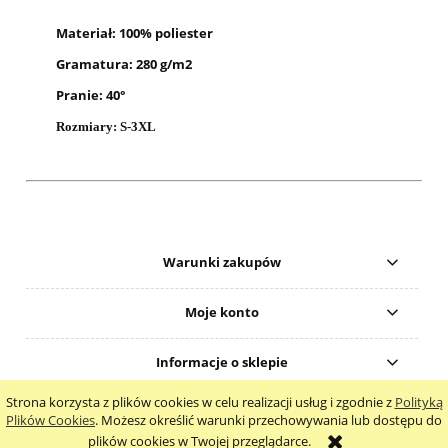
Materiał: 100% poliester
Gramatura: 280 g/m2
Pranie: 40°
Rozmiary: S-3XL
Warunki zakupów
Moje konto
Informacje o sklepie
Strona korzysta z plików cookies w celu realizacji usług i zgodnie z
Polityką
pokaż pełną wersję strony
Plików Cookies
. Możesz określić warunki przechowywania lub dostępu do
plików cookies w Twojej przeglądarce.