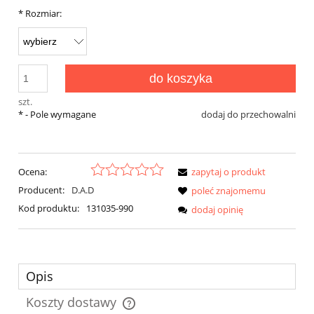
*
Rozmiar:
do koszyka
szt.
*
- Pole wymagane
dodaj do przechowalni
Ocena:
zapytaj o produkt
Producent:
D.A.D
poleć znajomemu
Kod produktu:
131035-990
dodaj opinię
Opis
Koszty dostawy
Cena nie zawiera ewentualnych kosztów płatności