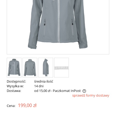
Dostępność:
średnia ilość
Wysyłka w:
14 dni
Dostawa:
od 15,00 zł
- Paczkomat InPost
sprawdź formy dostawy
Cena nie zawiera ewentualnych kosztów płatności
199,00 zł
Cena: